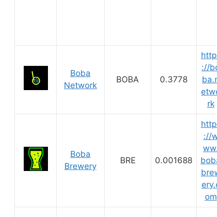
http
://b
Boba
BOBA
0.3778
ba.
Network
etw
rk
http
://
ww
Boba
BRE
0.001688
bob
Brewery
bre
ery.
om