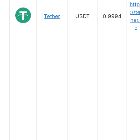
http
://te
Tether
USDT
0.9994
her.
o