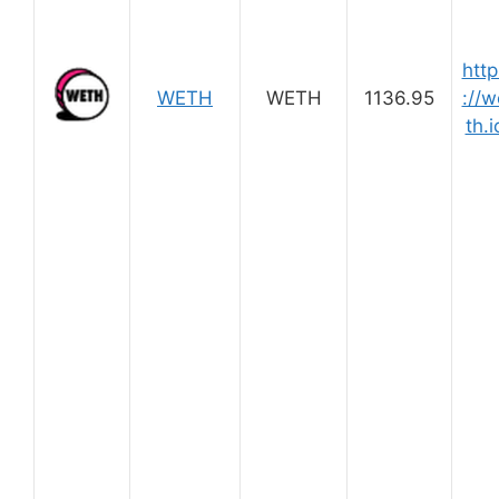
http
WETH
WETH
1136.95
://w
th.i