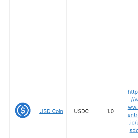
http
://
ww.
USD Coin
USDC
1.0
entr
.io/
sd