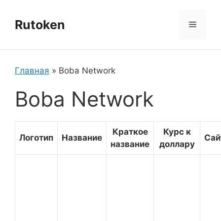
Перейти
к
Rutoken
Меню
содержимому
Главная
»
Boba Network
Boba Network
Краткое
Курс к
Логотип
Название
Сай
название
доллару