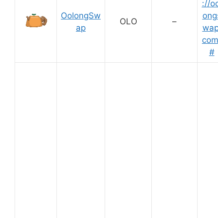
://o
OolongSw
ong
OLO
–
ap
wap
com
#