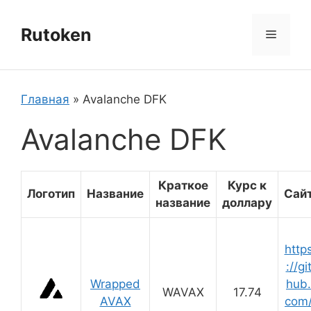
Перейти
к
Rutoken
Меню
содержимому
Главная
»
Avalanche DFK
Avalanche DFK
Краткое
Курс к
Логотип
Название
Сай
название
доллару
http
://gi
Wrapped
hub.
WAVAX
17.74
AVAX
com