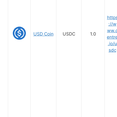
http
://w
ww.
USD Coin
USDC
1.0
entr
.io/u
sdc