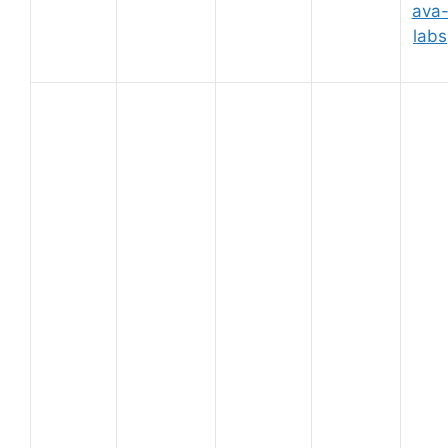
ava
labs