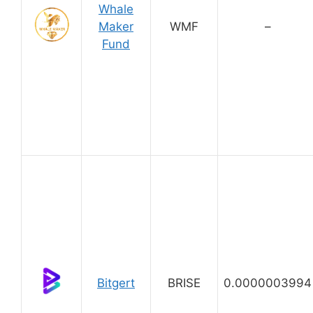
Whale
Maker
WMF
–
Fund
Bitgert
BRISE
0.0000003994