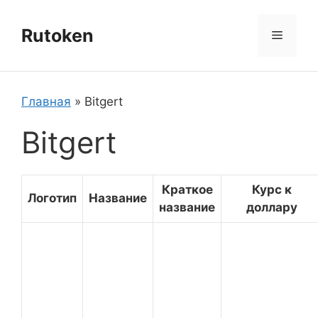
Перейти
к
Rutoken
Меню
содержимому
Главная
»
Bitgert
Bitgert
Краткое
Курс к
Логотип
Название
название
доллару