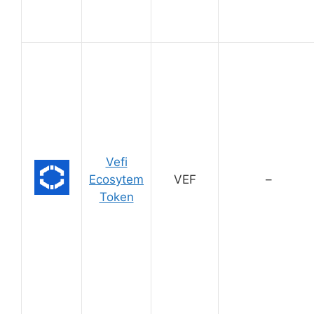
Vefi
Ecosytem
VEF
–
Token