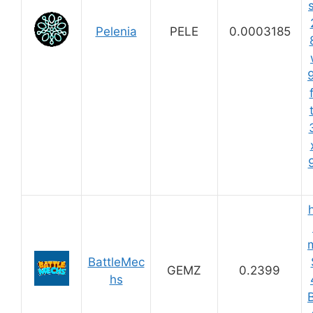
s
Pelenia
PELE
0.0003185
BattleMec
GEMZ
0.2399
hs