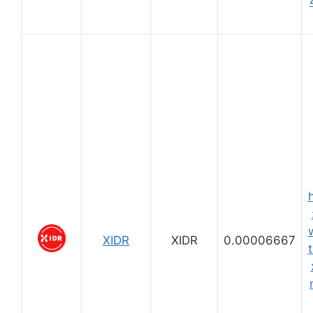
XIDR
XIDR
0.00006667
t