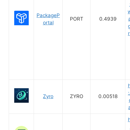
PackageP
PORT
0.4939
ortal
r
:
Zyro
ZYRO
0.00518