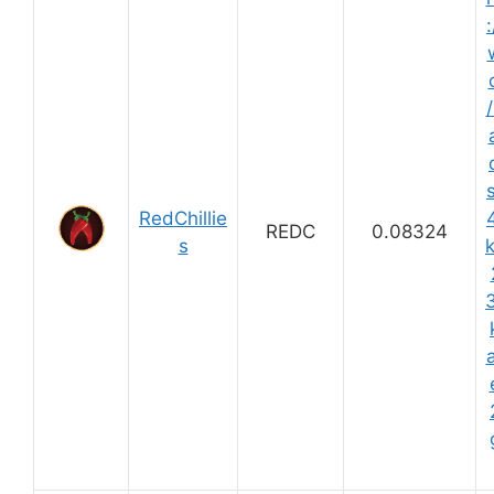
:
/
s
RedChillie
REDC
0.08324
s