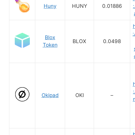
Huny
HUNY
0.01886
:
:
Blox
BLOX
0.0498
Token
:
Okipad
OKI
–