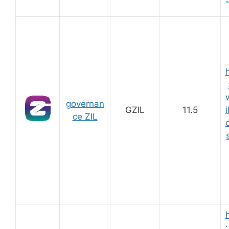
governan
GZIL
11.5
i
ce ZIL
: