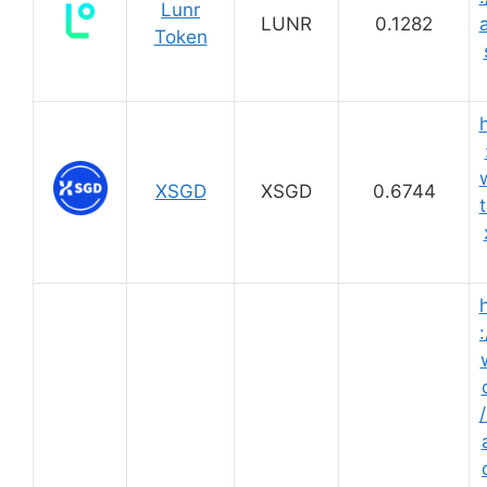
Lunr
LUNR
0.1282
Token
XSGD
XSGD
0.6744
t
:
/