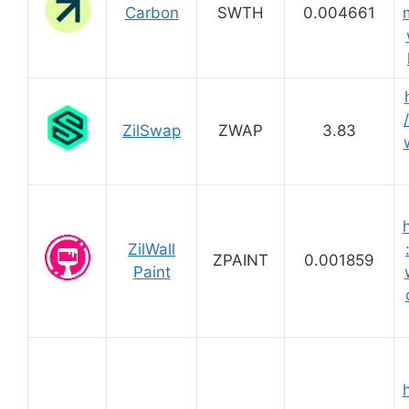
Carbon
SWTH
0.004661
ZilSwap
ZWAP
3.83
ZilWall
ZPAINT
0.001859
Paint