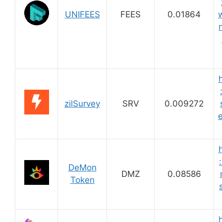
UNIFEES
FEES
0.01864
zilSurvey
SRV
0.009272
DeMon
DMZ
0.08586
Token