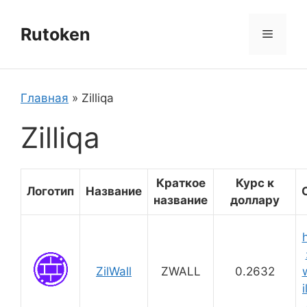
Перейти
к
Rutoken
Меню
содержимому
Главная
»
Zilliqa
Zilliqa
Краткое
Курс к
Логотип
Название
название
доллару
ZilWall
ZWALL
0.2632
i