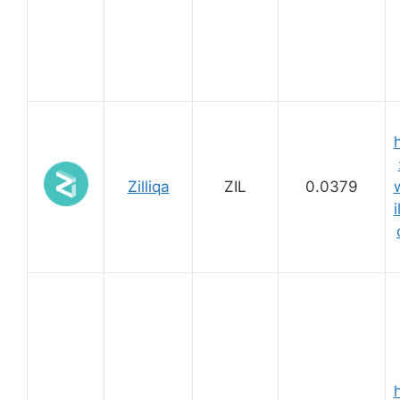
Zilliqa
ZIL
0.0379
i