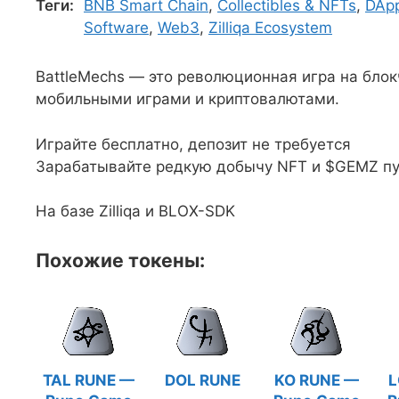
Теги:
BNB Smart Chain
,
Collectibles & NFTs
,
DAp
Software
,
Web3
,
Zilliqa Ecosystem
BattleMechs — это революционная игра на бло
мобильными играми и криптовалютами.
Играйте бесплатно, депозит не требуется
Зарабатывайте редкую добычу NFT и $GEMZ п
На базе Zilliqa и BLOX-SDK
Похожие токены:
TAL RUNE —
DOL RUNE
KO RUNE —
L