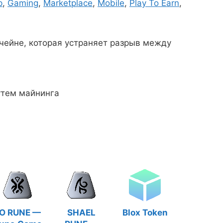
p
,
Gaming
,
Marketplace
,
Mobile
,
Play To Earn
,
кчейне, которая устраняет разрыв между
утем майнинга
O RUNE —
SHAEL
Blox Token