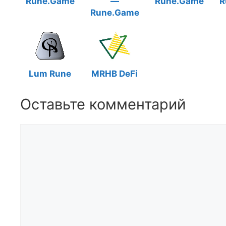
Rune.Game
—
Rune.Game
R
Rune.Game
Lum Rune
MRHB DeFi
Оставьте комментарий
Комментарий