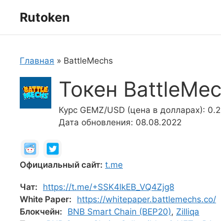
Перейти
Rutoken
к
содержимому
Главная
»
BattleMechs
Токен BattleMe
Курс GEMZ/USD (цена в долларах): 0.
Дата обновления: 08.08.2022
Официальный сайт:
t.me
Чат:
https://t.me/+SSK4lkEB_VQ4Zjg8
White Paper:
https://whitepaper.battlemechs.co/
Блокчейн:
BNB Smart Chain (BEP20)
,
Zilliqa