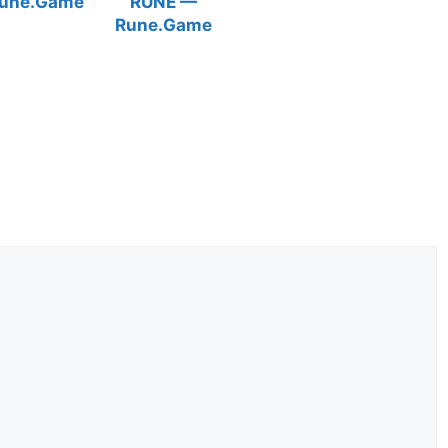
une.Game
RUNE —
Rune.Game