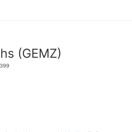
chs (GEMZ)
2399