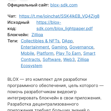
Официальный сайт:
blox-sdk.com
Чат:
https://t.me/joinchat/SSK4lkEB_VQ4Zjg8
Исходный
https://blox-
код:
sdk.com/blox_lightpaper.pdf
Блокчейн:
Zilliqa
Теги:
Collectibles & NFTs
,
DApp
,
Entertainment
,
Gaming
,
Governance
,
Mobile
,
Platform
,
Play To Earn
,
Smart
Contracts
,
Software
,
Web3
,
Zilliqa
Ecosystem
BLOX — это комплект для разработки
программного обеспечения, цель которого —
помочь разработчикам видеоигр
интегрировать блокчейн в свои приложения.
Разработка децентрализованного
приложения требует больших знаний о