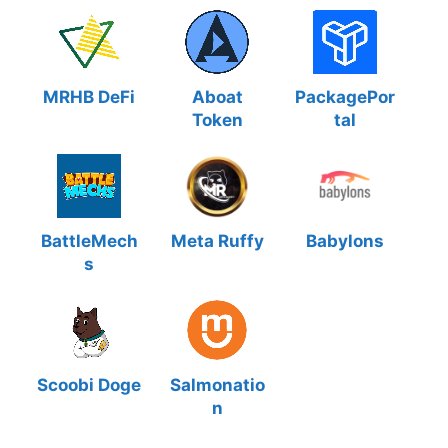
MRHB DeFi
Aboat
PackagePor
Token
tal
BattleMech
Meta Ruffy
Babylons
s
Scoobi Doge
Salmonatio
n