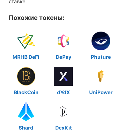
ставке.
Похожие токены:
MRHB DeFi
DePay
Phuture
BlackCoin
dYdX
UniPower
Shard
DexKit