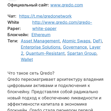
Официальный сайт:
www.qredo.com
Чат:
https://t.me/qredonetwork
White
http://www.qredo.com/qredo-
Paper:
white-paper
Блокчейн:
Ethereum
Теги:
Asset Management
,
Atomic Swaps
,
DeFi
,
Enterprise Solutions
,
Governance
,
Layer
2
,
Quantum-Resistant
,
Spartan Group
,
Wallet
Что такое сеть Qredo?
Qredo пересматривает архитектуру владения
цифровыми активами и подключения к
блокчейну. Представляя собой радикально
новый подход к обеспечению ликвидности и
эффективности капитала в экономике
блокчейн, Qredo стала пионером первой