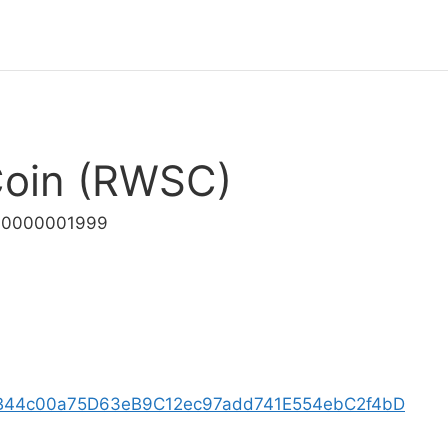
oin (RWSC)
.00000001999
/0xB44c00a75D63eB9C12ec97add741E554ebC2f4bD