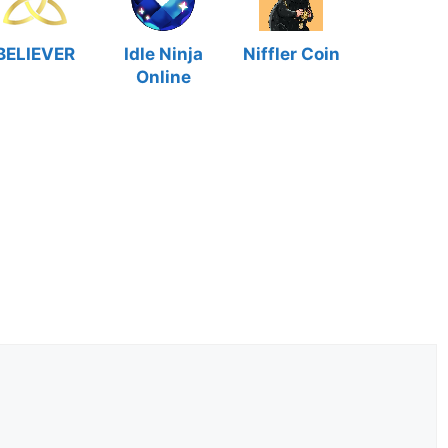
BELIEVER
Idle Ninja
Niffler Coin
Online