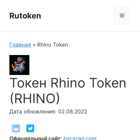
Перейти
к
Rutoken
Меню
содержимому
Главная
»
Rhino Token
Токен Rhino Token
(RHINO)
Дата обновления: 02.08.2022
Официальный сайт:
bscscan.com