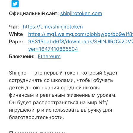
Официальный сайт:
shinjirotoken.com
Чат:
https://t.me/shinjirotoken
White
https://img1.wsimg.com/blobby/go/bb9e1f
Paper:
96315babd6f8/downloads/SHINJIRO%20
ver=1647410865504
Блокчейн:
Ethereum
Shinjiro — это первый токен, который будет
сотрудничать со школами, чтобы обучать
детей до окончания средней школы
финансам и реальным жизненным урокам.
Он будет распространяться на мир Nft/
игрушек/игр и использовать выручку для
благотворительности.