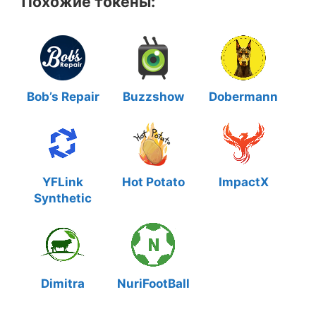
Похожие токены:
Bob’s Repair
Buzzshow
Dobermann
YFLink
Hot Potato
ImpactX
Synthetic
Dimitra
NuriFootBall