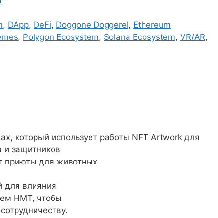
f
n
,
DApp
,
DeFi
,
Doggone Doggerel
,
Ethereum
emes
,
Polygon Ecosystem
,
Solana Ecosystem
,
VR/AR
,
ах, который использует работы NFT Artwork для
 и защитников
ет приюты для животных
й для влияния
ием НМТ, чтобы
сотрудничеству.