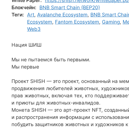
White Paper:
https://shish.network/whitepaper.pd
Блокчейн:
BNB Smart Chain (BEP20)
Теги:
Art
,
Avalanche Ecosystem
,
BNB Smart Chai
Ecosystem
,
Fantom Ecosystem
,
Gaming
,
M
Web3
Нация ШИШ
Мы не пытаемся быть первыми.
Мы первые
Проект SHISH — это проект, основанный на мем
продвижения любителей животных, художников
прав животных, включая тех, кто поддержива
и приюты для животных-инвалидов.
Монета SHISH — это арт-проект NFT, созданны
и распространения информации с использован
побудить защитников животных и художников к 