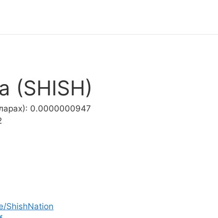
a (SHISH)
лларах): 0.0000000947
2
me/ShishNation