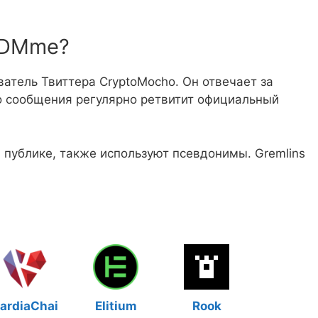
и DMme?
атель Твиттера CryptoMocho. Он отвечает за
о сообщения регулярно ретвитит официальный
публике, также используют псевдонимы. Gremlins
ardiaChai
Elitium
Rook