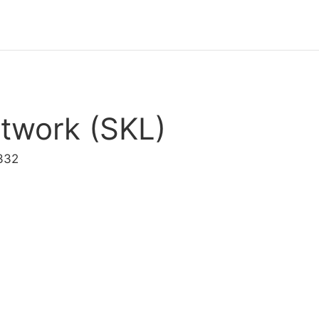
twork (SKL)
332