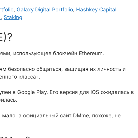
tfolio
,
Galaxy Digital Portfolio
,
Hashkey Capital
s
,
Staking
E)?
ми, использующее блокчейн Ethereum.
м безопасно общаться, защищая их личность и
нного класса».
пен в Google Play. Его версия для iOS ожидалась в
вилась.
, мало, а официальный сайт DMme, похоже, не