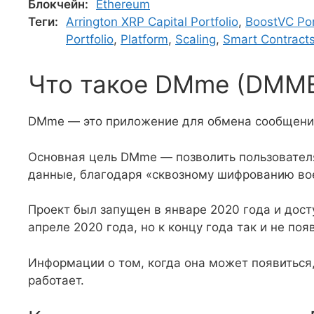
Блокчейн:
Ethereum
Теги:
Arrington XRP Capital Portfolio
,
BoostVC Por
Portfolio
,
Platform
,
Scaling
,
Smart Contract
Что такое DMme (DMM
DMme — это приложение для обмена сообщения
Основная цель DMme — позволить пользователя
данные, благодаря «сквозному шифрованию вое
Проект был запущен в январе 2020 года и досту
апреле 2020 года, но к концу года так и не поя
Информации о том, когда она может появиться
работает.