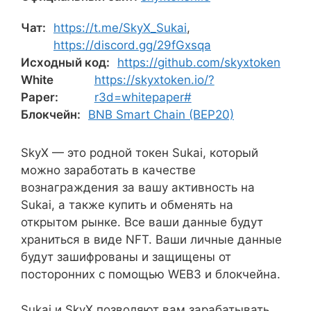
Чат:
https://t.me/SkyX_Sukai
,
https://discord.gg/29fGxsqa
Исходный код:
https://github.com/skyxtoken
White
https://skyxtoken.io/?
Paper:
r3d=whitepaper#
Блокчейн:
BNB Smart Chain (BEP20)
SkyX — это родной токен Sukai, который
можно заработать в качестве
вознаграждения за вашу активность на
Sukai, а также купить и обменять на
открытом рынке. Все ваши данные будут
храниться в виде NFT. Ваши личные данные
будут зашифрованы и защищены от
посторонних с помощью WEB3 и блокчейна.
Sukai и SkyX позволяют вам зарабатывать,