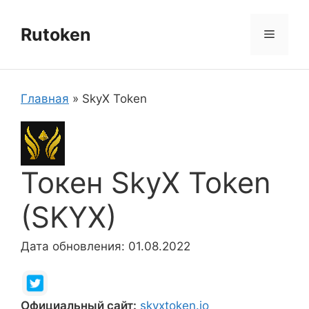
Перейти
к
Rutoken
Меню
содержимому
Главная
»
SkyX Token
Токен SkyX Token
(SKYX)
Дата обновления: 01.08.2022
Официальный сайт:
skyxtoken.io