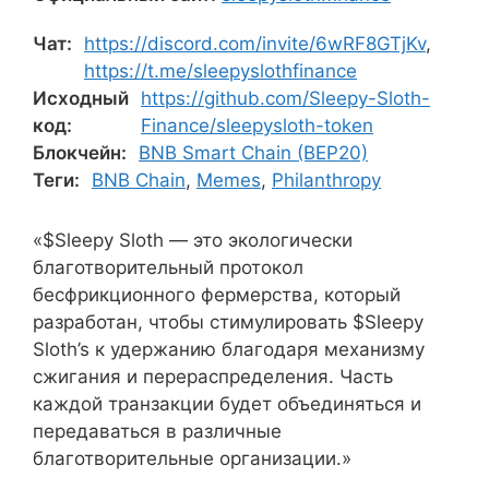
Чат:
https://discord.com/invite/6wRF8GTjKv
,
https://t.me/sleepyslothfinance
Исходный
https://github.com/Sleepy-Sloth-
код:
Finance/sleepysloth-token
Блокчейн:
BNB Smart Chain (BEP20)
Теги:
BNB Chain
,
Memes
,
Philanthropy
«$Sleepy Sloth — это экологически
благотворительный протокол
бесфрикционного фермерства, который
разработан, чтобы стимулировать $Sleepy
Sloth’s к удержанию благодаря механизму
сжигания и перераспределения. Часть
каждой транзакции будет объединяться и
передаваться в различные
благотворительные организации.»