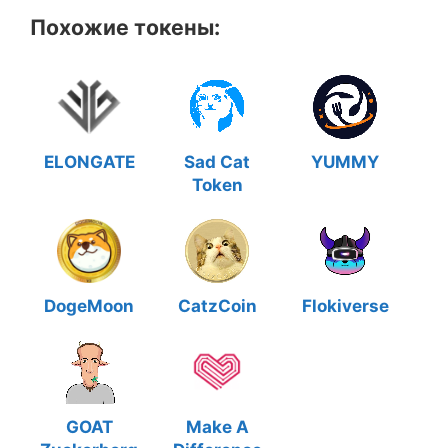
Похожие токены:
ELONGATE
Sad Cat
YUMMY
Token
DogeMoon
CatzCoin
Flokiverse
GOAT
Make A