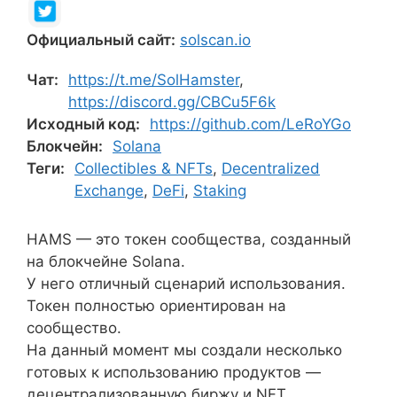
Официальный сайт:
solscan.io
Чат:
https://t.me/SolHamster
,
https://discord.gg/CBCu5F6k
Исходный код:
https://github.com/LeRoYGo
Блокчейн:
Solana
Теги:
Collectibles & NFTs
,
Decentralized
Exchange
,
DeFi
,
Staking
HAMS — это токен сообщества, созданный
на блокчейне Solana.
У него отличный сценарий использования.
Токен полностью ориентирован на
сообщество.
На данный момент мы создали несколько
готовых к использованию продуктов —
децентрализованную биржу и NFT