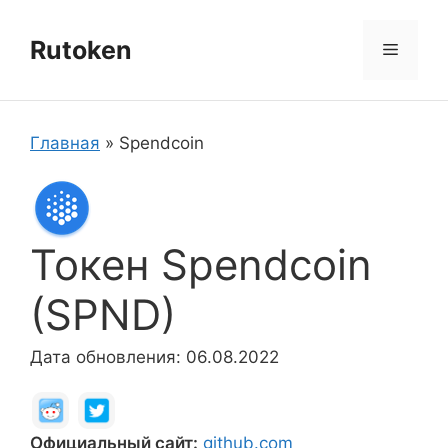
Перейти
к
Rutoken
Меню
содержимому
Главная
»
Spendcoin
Токен Spendcoin
(SPND)
Дата обновления: 06.08.2022
Официальный сайт:
github.com