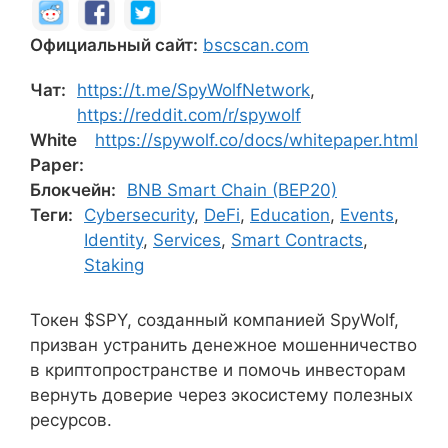
Официальный сайт:
bscscan.com
Чат:
https://t.me/SpyWolfNetwork
,
https://reddit.com/r/spywolf
White
https://spywolf.co/docs/whitepaper.html
Paper:
Блокчейн:
BNB Smart Chain (BEP20)
Теги:
Cybersecurity
,
DeFi
,
Education
,
Events
,
Identity
,
Services
,
Smart Contracts
,
Staking
Токен $SPY, созданный компанией SpyWolf,
призван устранить денежное мошенничество
в криптопространстве и помочь инвесторам
вернуть доверие через экосистему полезных
ресурсов.