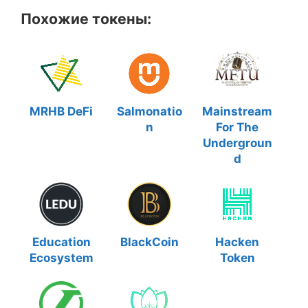
Похожие токены:
MRHB DeFi
Salmonatio
Mainstream
n
For The
Undergroun
d
Education
BlackCoin
Hacken
Ecosystem
Token