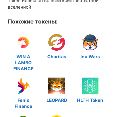
Токен Reflection во всей криптовалютной
вселенной
Похожие токены:
WIN A
Charitas
Inu Wars
LAMBO
FINANCE
Fenix
LEOPARD
HLTH Token
Finance