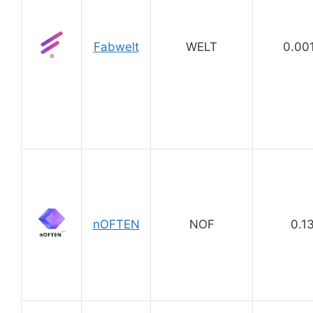
Fabwelt
WELT
0.00
nOFTEN
NOF
0.1