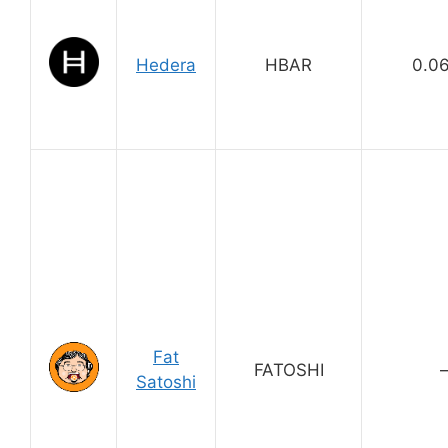
Hedera
HBAR
0.0
Fat
FATOSHI
Satoshi