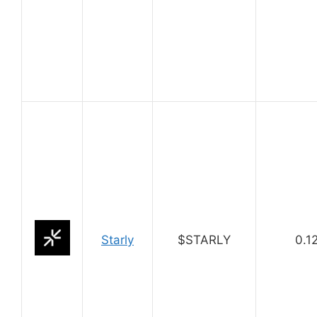
Starly
$STARLY
0.1