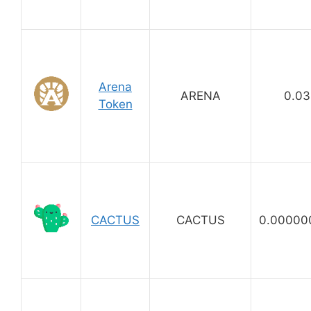
Arena
ARENA
0.0
Token
CACTUS
CACTUS
0.00000