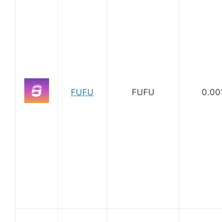
FUFU
FUFU
0.00