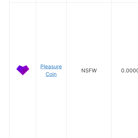
Pleasure
NSFW
0.000
Coin