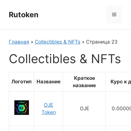
Перейти
к
Rutoken
Меню
содержимому
Главная
»
Collectibles & NFTs
»
Страница 23
Collectibles & NFTs
Краткое
Логотип
Название
Курс к 
название
OJE
OJE
0.0000
Token