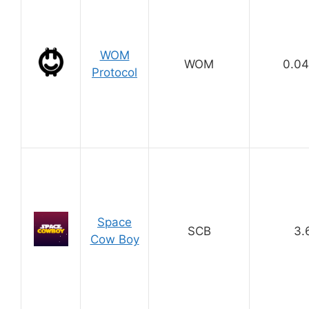
WOM
WOM
0.0
Protocol
Space
SCB
3.
Cow Boy