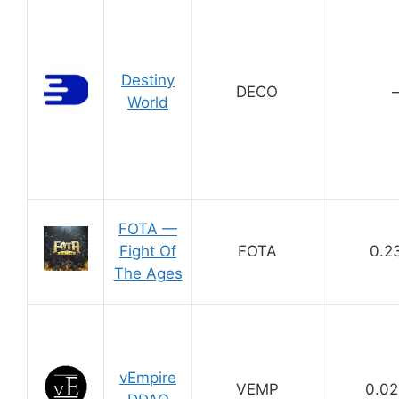
Destiny
DECO
World
FOTA —
Fight Of
FOTA
0.2
The Ages
vEmpire
VEMP
0.0