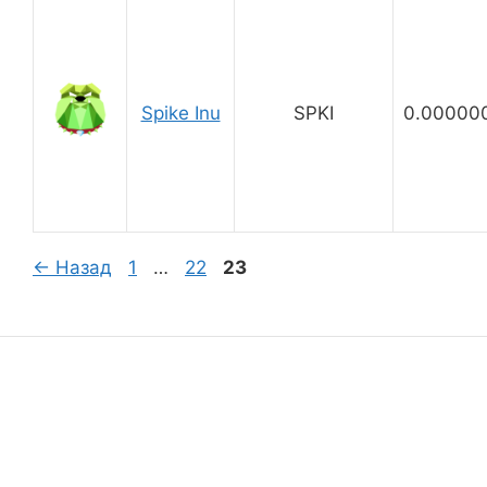
Spike Inu
SPKI
0.00000
Страница
Страница
Страница
←
Назад
1
…
22
23