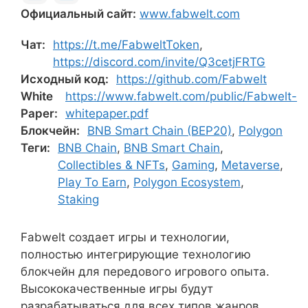
Официальный сайт:
www.fabwelt.com
Чат:
https://t.me/FabweltToken
,
https://discord.com/invite/Q3cetjFRTG
Исходный код:
https://github.com/Fabwelt
White
https://www.fabwelt.com/public/Fabwelt-
Paper:
whitepaper.pdf
Блокчейн:
BNB Smart Chain (BEP20)
,
Polygon
Теги:
BNB Chain
,
BNB Smart Chain
,
Collectibles & NFTs
,
Gaming
,
Metaverse
,
Play To Earn
,
Polygon Ecosystem
,
Staking
Fabwelt создает игры и технологии,
полностью интегрирующие технологию
блокчейн для передового игрового опыта.
Высококачественные игры будут
разрабатываться для всех типов жанров,