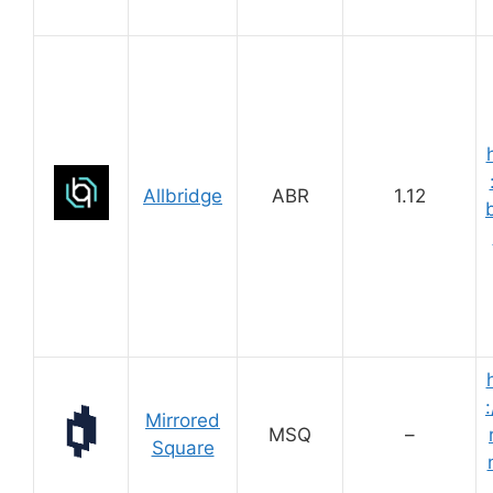
Allbridge
ABR
1.12
:
Mirrored
MSQ
–
Square