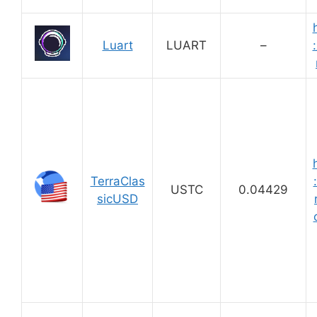
Luart
LUART
–
TerraClas
USTC
0.04429
sicUSD