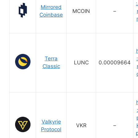
:
Mirrored
MCOIN
–
Coinbase
Terra
LUNC
0.00009664
Classic
Valkyrie
VKR
–
Protocol