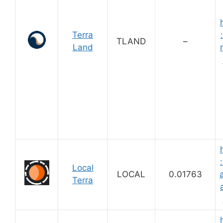
Terra
TLAND
–
Land
Local
LOCAL
0.01763
a
Terra