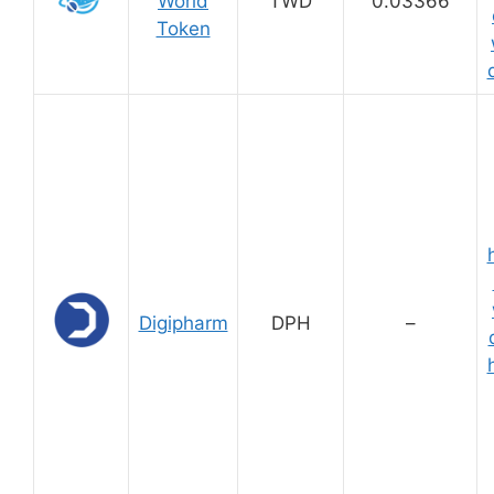
World
TWD
0.03366
Token
Digipharm
DPH
–