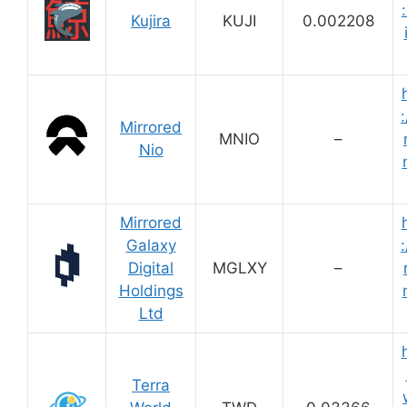
Kujira
KUJI
0.002208
:
Mirrored
MNIO
–
Nio
Mirrored
Galaxy
:
Digital
MGLXY
–
Holdings
Ltd
Terra