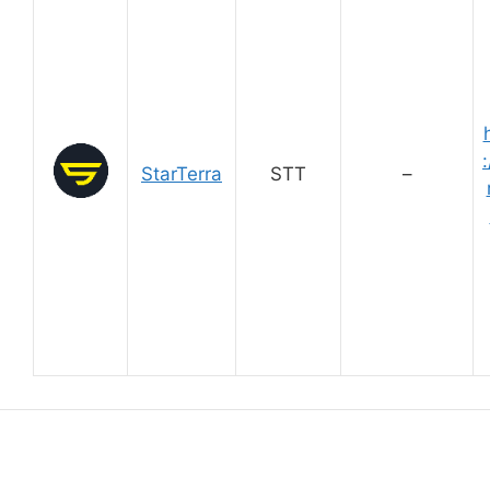
:
StarTerra
STT
–