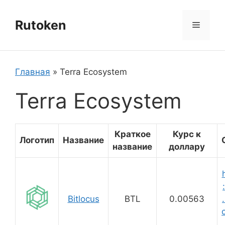
Перейти
к
Rutoken
Меню
содержимому
Главная
»
Terra Ecosystem
Terra Ecosystem
Краткое
Курс к
Логотип
Название
название
доллару
Bitlocus
BTL
0.00563