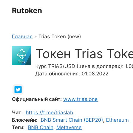
Перейти
Rutoken
к
содержимому
Главная
»
Trias Token (new)
Токен Trias Tok
Курс TRIAS/USD (цена в долларах): 1.0
Дата обновления: 01.08.2022
Официальный сайт:
www.trias.one
Чат:
https://t.me/triaslab
Блокчейн:
BNB Smart Chain (BEP20)
,
Ethereum
Теги:
BNB Chain
,
Metaverse