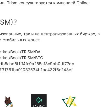
и. Trism консультируется компанией Online
ISM)?
изованных, так и на централизованных биржах, в
 стабильных монет.
arket/Book/TRISM/DAI
arket/Book/TRISM/BTC
b72db5cbd8f1ff4fc9a285af3c9bb0df77db
aad731761ba91032534b1bc432f6c243ef