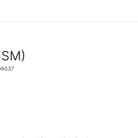
ISM)
.06037