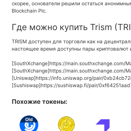
скорее, основатели решили остаться анонимным
Blockchain Plc.
Где можно купить Trism (TR
TRISM доступен для торговли как на децентрал
настоящее время доступны пары криптовалют и
[SouthXchange]https://main.southxchange.com/M
[SouthXchange]https://main.southxchange.com/M
[Uniswap]https://info.uniswap.org/pair/0xb24c
[Sushiswap]https://sushiswap.fi/pair/0xf64251
Похожие токены: