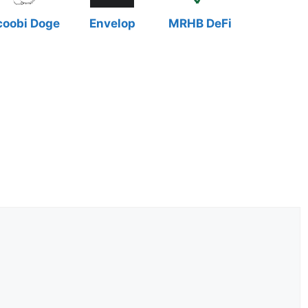
coobi Doge
Envelop
MRHB DeFi