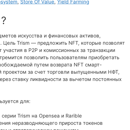
osystem
,
Store Of Value
,
Yield Farming
)?
дметов искусства и финансовых активов,
 Цель Trism — предложить NFT, которые позволят
т участия в P2P и комиссионных за транзакции
стремится позволить пользователям приобретать
вобождаемой путем возврата NFT смарт-
й проектом за счет торговли выпущенными НФТ,
ерез ставку ликвидности за вычетом постоянных
ьзуется для:
серии Trism на Opensea и Rarible
чения неразводняющего прироста токенов