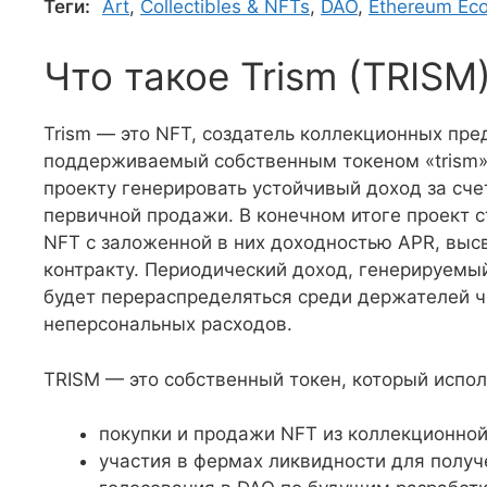
Теги:
Art
,
Collectibles & NFTs
,
DAO
,
Ethereum Ec
Что такое Trism (TRISM
Trism — это NFT, создатель коллекционных пре
поддерживаемый собственным токеном «trism».
проекту генерировать устойчивый доход за сче
первичной продажи. В конечном итоге проект 
NFT с заложенной в них доходностью APR, выс
контракту. Периодический доход, генерируемы
будет перераспределяться среди держателей ч
неперсональных расходов.
TRISM — это собственный токен, который испол
покупки и продажи NFT из коллекционной 
участия в фермах ликвидности для полу