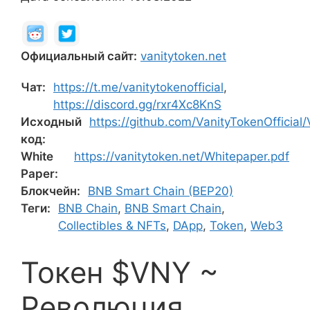
Официальный сайт:
vanitytoken.net
Чат:
https://t.me/vanitytokenofficial
,
https://discord.gg/rxr4Xc8KnS
Исходный
https://github.com/VanityTokenOfficial
код:
White
https://vanitytoken.net/Whitepaper.pdf
Paper:
Блокчейн:
BNB Smart Chain (BEP20)
Теги:
BNB Chain
,
BNB Smart Chain
,
Collectibles & NFTs
,
DApp
,
Token
,
Web3
Токен $VNY ~
Революция