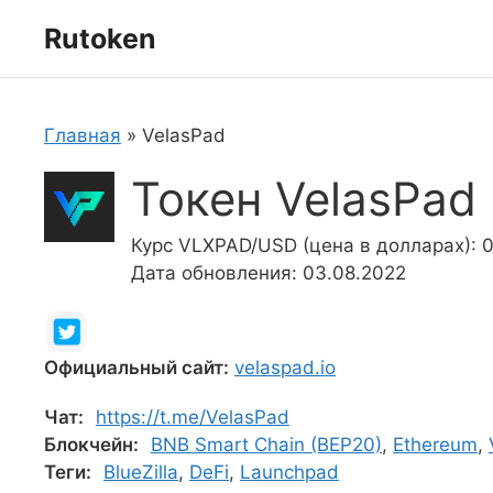
Перейти
Rutoken
к
содержимому
Главная
»
VelasPad
Токен VelasPad
Курс VLXPAD/USD (цена в долларах): 0
Дата обновления: 03.08.2022
Официальный сайт:
velaspad.io
Чат:
https://t.me/VelasPad
Блокчейн:
BNB Smart Chain (BEP20)
,
Ethereum
,
Теги:
BlueZilla
,
DeFi
,
Launchpad