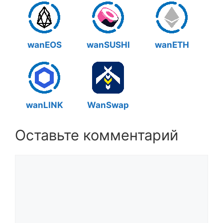
wanEOS
wanSUSHI
wanETH
wanLINK
WanSwap
Оставьте комментарий
Комментарий