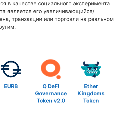
ься в качестве социального эксперимента.
та является его увеличивающийся/
на, транзакции или торговли на реальном
ругим.
EURB
Q DeFi
Ether
Governance
Kingdoms
Token v2.0
Token