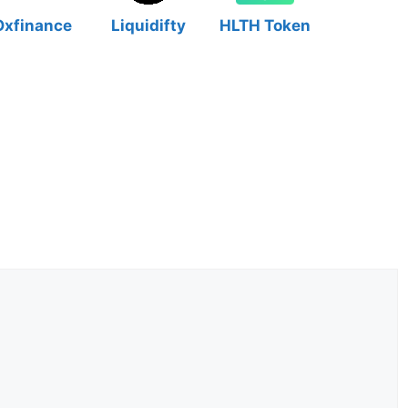
Oxfinance
Liquidifty
HLTH Token