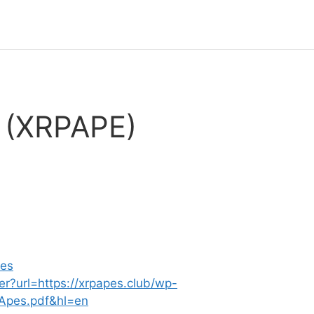
 (XRPAPE)
pes
er?url=https://xrpapes.club/wp-
2Apes.pdf&hl=en