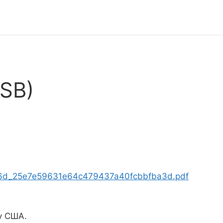
SB)
d186d_25e7e59631e64c479437a40fcbbfba3d.pdf
у США.