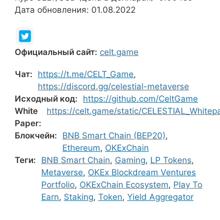
Дата обновления: 01.08.2022
Официальный сайт:
celt.game
Чат:
https://t.me/CELT_Game
,
https://discord.gg/celestial-metaverse
Исходный код:
https://github.com/CeltGame
White
https://celt.game/static/CELESTIAL_Whitep
Paper:
Блокчейн:
BNB Smart Chain (BEP20)
,
Ethereum
,
OKExChain
Теги:
BNB Smart Chain
,
Gaming
,
LP Tokens
,
Metaverse
,
OKEx Blockdream Ventures
Portfolio
,
OKExChain Ecosystem
,
Play To
Earn
,
Staking
,
Token
,
Yield Aggregator