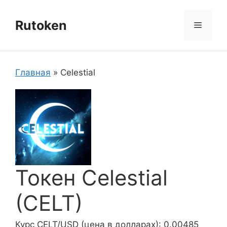
Перейти
к
Rutoken
Меню
содержимому
Главная
»
Celestial
Токен Celestial
(CELT)
Курс CELT/USD (цена в долларах): 0.00485