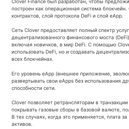
Clover Finance был разработан, чтобы предложи
построен как операционная система блокчейн. 
контрактов, слой протокола DeFi и слой eApp.
Сеть Clover предоставляет полный спектр услу
децентрализованного финансового моста (DeFi)
включая новичков, в мир DeFi. С помощью Clove
использовать DeFi, но и создавать децентрали
всех блокчейнах.
Его уровень eApp (внешнее приложение, эволю
развертывать свои eApps без использования д
способности сети.
Clover позволяет ретрансляторам в транзакции
покрывать газовые сборы в базовой валюте, п
В тех случаях, когда это применяется, плата з
активов.