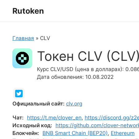
Перейти
Rutoken
к
содержимому
Главная
»
CLV
Токен CLV (CLV
Курс CLV/USD (цена в долларах): 0.08
Дата обновления: 10.08.2022
Официальный сайт:
clv.org
Чат:
https://t.me/clover_en
,
https://discord.gg/z
Исходный код:
https://github.com/clover-networ
Блокчейн:
BNB Smart Chain (BEP20)
,
Ethereum