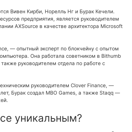
ся Вивен Кирби, Норелль Нг и Бурак Кечели.
есурсов предприятия, является руководителем
пании AXSource в качестве архитектора Microsoft
ance, — опытный эксперт по блокчейну с опытом
компьютера. Она работала советником в Bithumb
 а также руководителем отдела по работе с
ехническим руководителем Clover Finance, —
 лет, Бурак создал MBO Games, а также Staqq —
ей.
ance уникальным?