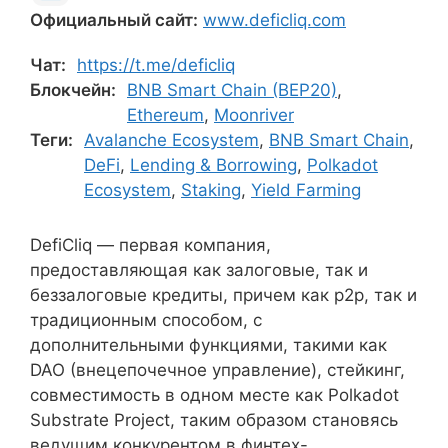
Официальный сайт:
www.deficliq.com
Чат:
https://t.me/deficliq
Блокчейн:
BNB Smart Chain (BEP20)
,
Ethereum
,
Moonriver
Теги:
Avalanche Ecosystem
,
BNB Smart Chain
,
DeFi
,
Lending & Borrowing
,
Polkadot
Ecosystem
,
Staking
,
Yield Farming
DefiCliq — первая компания,
предоставляющая как залоговые, так и
беззалоговые кредиты, причем как p2p, так и
традиционным способом, с
дополнительными функциями, такими как
DAO (внецепочечное управление), стейкинг,
совместимость в одном месте как Polkadot
Substrate Project, таким образом становясь
ведущим конкурентом в финтех-