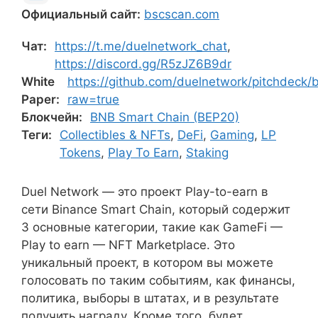
Официальный сайт:
bscscan.com
Чат:
https://t.me/duelnetwork_chat
,
https://discord.gg/R5zJZ6B9dr
White
https://github.com/duelnetwork/pitchde
Paper:
raw=true
Блокчейн:
BNB Smart Chain (BEP20)
Теги:
Collectibles & NFTs
,
DeFi
,
Gaming
,
LP
Tokens
,
Play To Earn
,
Staking
Duel Network — это проект Play-to-earn в
сети Binance Smart Chain, который содержит
3 основные категории, такие как GameFi —
Play to earn — NFT Marketplace. Это
уникальный проект, в котором вы можете
голосовать по таким событиям, как финансы,
политика, выборы в штатах, и в результате
получить награду. Кроме того, будет