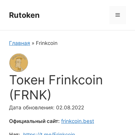
Перейти
к
Rutoken
Меню
содержимому
Главная
»
Frinkcoin
Токен Frinkcoin
(FRNK)
Дата обновления: 02.08.2022
Официальный сайт:
frinkcoin.best
Чат:
https://t.me/Frinkcoin