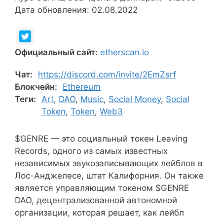
Дата обновления: 02.08.2022
Официальный сайт:
etherscan.io
Чат:
https://discord.com/invite/2EmZsrf
Блокчейн:
Ethereum
Теги:
Art
,
DAO
,
Music
,
Social Money
,
Social
Token
,
Token
,
Web3
$GENRE — это социальный токен Leaving
Records, одного из самых известных
независимых звукозаписывающих лейблов в
Лос-Анджелесе, штат Калифорния. Он также
является управляющим токеном $GENRE
DAO, децентрализованной автономной
организации, которая решает, как лейбл