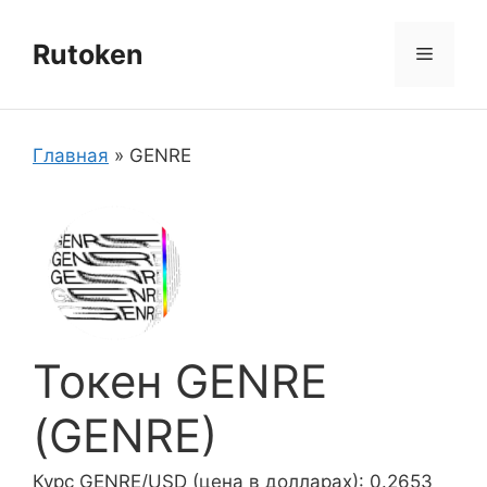
Перейти
к
Rutoken
Меню
содержимому
Главная
»
GENRE
Токен GENRE
(GENRE)
Курс GENRE/USD (цена в долларах): 0.2653