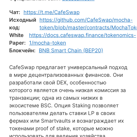
Чат:
https://t.me/CafeSwap
Исходный
https://github.com/CafeSwap/mocha-
код:
token/blob/master/contracts/MochaTok
White
https://docs.cafeswap.finance/tokenomics-
Paper:
1/mocha-token
Блокчейн:
BNB Smart Chain (BEP20)
CafeSwap предлагает универсальный подход
в мире децентрализованных финансов. Они
разработали свой DEX, особенностью
которого является очень низкая комиссия за
транзакции; одна из самых низких в
экосистеме BSC. Опция Staking позволяет
пользователям делать ставки LP в своих
фермах или Smartvaults и вознаграждает их
токенами proof of stake, которые можно
использовать для ведения хозяйства