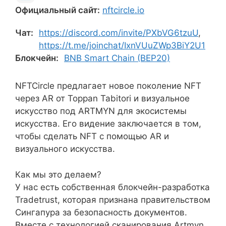
Официальный сайт:
nftcircle.io
Чат:
https://discord.com/invite/PXbVG6tzuU
,
https://t.me/joinchat/IxnVUuZWp3BiY2U1
Блокчейн:
BNB Smart Chain (BEP20)
NFTCircle предлагает новое поколение NFT
через AR от Toppan Tabitori и визуальное
искусство под ARTMYN для экосистемы
искусства. Его видение заключается в том,
чтобы сделать NFT с помощью AR и
визуального искусства.
Как мы это делаем?
У нас есть собственная блокчейн-разработка
Tradetrust, которая признана правительством
Сингапура за безопасность документов.
Вместе с технологией сканирования Artmyn,