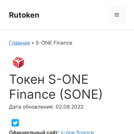
Перейти
к
Rutoken
Меню
содержимому
Главная
»
S-ONE Finance
Токен S-ONE
Finance (SONE)
Дата обновления: 02.08.2022
Официальный сайт:
s-one.finance