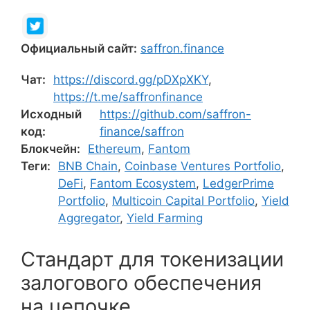
Официальный сайт:
saffron.finance
Чат:
https://discord.gg/pDXpXKY
,
https://t.me/saffronfinance
Исходный
https://github.com/saffron-
код:
finance/saffron
Блокчейн:
Ethereum
,
Fantom
Теги:
BNB Chain
,
Coinbase Ventures Portfolio
,
DeFi
,
Fantom Ecosystem
,
LedgerPrime
Portfolio
,
Multicoin Capital Portfolio
,
Yield
Aggregator
,
Yield Farming
Стандарт для токенизации
залогового обеспечения
на цепочке