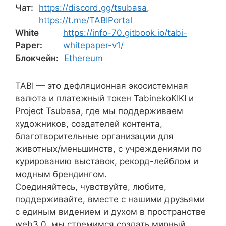
Чат:
https://discord.gg/tsubasa
,
https://t.me/TABIPortal
White
https://info-70.gitbook.io/tabi-
Paper:
whitepaper-v1/
Блокчейн:
Ethereum
TABI — это дефляционная экосистемная
валюта и платежный токен TabinekoKIKI и
Project Tsubasa, где мы поддерживаем
художников, создателей контента,
благотворительные организации для
животных/меньшинств, с учреждениями по
курированию выставок, рекорд-лейблом и
модным брендингом.
Соединяйтесь, чувствуйте, любите,
поддерживайте, вместе с нашими друзьями
с единым видением и духом в пространстве
web3.0, мы стремимся создать мирный