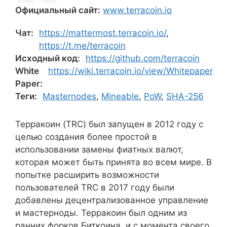
Официальный сайт:
www.terracoin.io
Чат:
https://mattermost.terracoin.io/
,
https://t.me/terracoin
Исходный код:
https://github.com/terracoin
White
https://wiki.terracoin.io/view/Whitepaper
Paper:
Теги:
Masternodes
,
Mineable
,
PoW
,
SHA-256
Терракоин (TRC) был запущен в 2012 году с
целью создания более простой в
использовании замены фиатных валют,
которая может быть принята во всем мире. В
попытке расширить возможности
пользователей TRC в 2017 году были
добавлены децентрализованное управление
и мастерноды. Терракоин был одним из
ранних форков Биткоина, и с момента своего