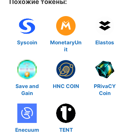
Похожие токены:
Syscoin
MonetaryUn
Elastos
it
Save and
HNC COIN
PRivaCY
Gain
Coin
Enecuum
TENT