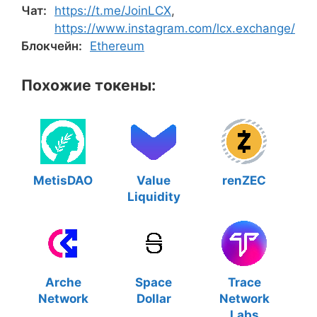
Чат:
https://t.me/JoinLCX
,
https://www.instagram.com/lcx.exchange/
Блокчейн:
Ethereum
Похожие токены:
MetisDAO
Value
renZEC
Liquidity
Arche
Space
Trace
Network
Dollar
Network
Labs