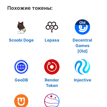
Похожие токены:
Scoobi Doge
Lepasa
Decentral
Games
[Old]
GeoDB
Render
Injective
Token