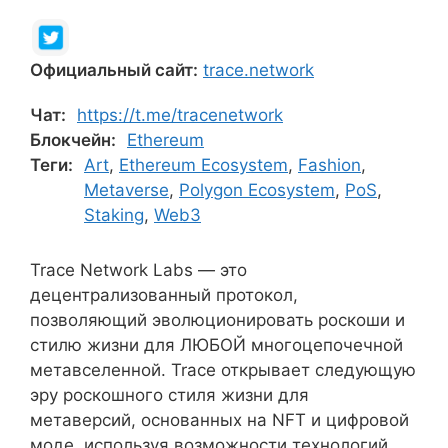
Официальный сайт:
trace.network
Чат:
https://t.me/tracenetwork
Блокчейн:
Ethereum
Теги:
Art
,
Ethereum Ecosystem
,
Fashion
,
Metaverse
,
Polygon Ecosystem
,
PoS
,
Staking
,
Web3
Trace Network Labs — это
децентрализованный протокол,
позволяющий эволюционировать роскоши и
стилю жизни для ЛЮБОЙ многоцепочечной
метавселенной. Trace открывает следующую
эру роскошного стиля жизни для
метаверсий, основанных на NFT и цифровой
моде, используя возможности технологий