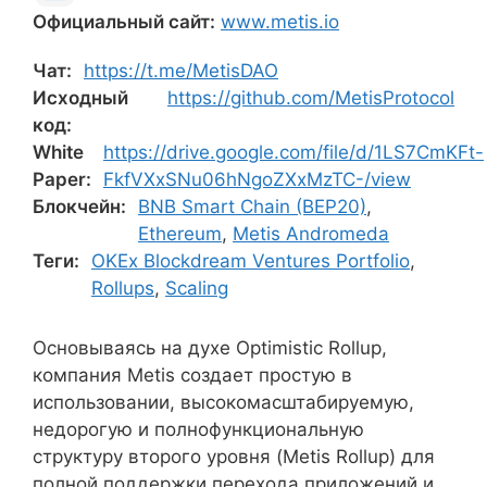
Официальный сайт:
www.metis.io
Чат:
https://t.me/MetisDAO
Исходный
https://github.com/MetisProtocol
код:
White
https://drive.google.com/file/d/1LS7CmKFt-
Paper:
FkfVXxSNu06hNgoZXxMzTC-/view
Блокчейн:
BNB Smart Chain (BEP20)
,
Ethereum
,
Metis Andromeda
Теги:
OKEx Blockdream Ventures Portfolio
,
Rollups
,
Scaling
Основываясь на духе Optimistic Rollup,
компания Metis создает простую в
использовании, высокомасштабируемую,
недорогую и полнофункциональную
структуру второго уровня (Metis Rollup) для
полной поддержки перехода приложений и