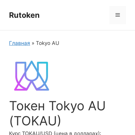
Перейти
к
Rutoken
Меню
содержимому
Главная
»
Tokyo AU
Токен Tokyo AU
(TOKAU)
Курс TOKAU/USD (цена в долларах):