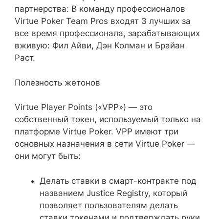
партнерства: В команду профессионалов
Virtue Poker Team Pros входят 3 лучших за
все время профессионала, зарабатывающих
вживую: Фил Айви, Дэн Колман и Брайан
Раст.
Полезность жетонов
Virtue Player Points («VPP») — это
собственный токен, используемый только на
платформе Virtue Poker. VPP имеют три
основных назначения в сети Virtue Poker —
они могут быть:
Делать ставки в смарт-контракте под
названием Justice Registry, который
позволяет пользователям делать
ставки токенами и подтверждать руки