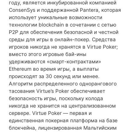
году, является инкубированной компанией
ConsenSys и поддержанной Pantera, которая
использует уникальные возможности
технологии blockchain в сочетании с сетью
P2P для обеспечения безопасной и честной
среды для игры в онлайн-покер. Средства
игроков никогда не хранятся в Virtue Poker;
вместо этого игровые бай-ины
удерживаются «смарт-контрактами»
Ethereum во время игры, а выплаты
происходят за 30 секунд или менее.
Алгоритм распределенного однорангового
тасования Virtue’s Poker обеспечивает
безопасность игры, поскольку колода
никогда не хранится на централизованном
сервере. Virtue Poker — первая и
единственная покерная платформа на базе
блокчейна, лицензированная Мальтийским