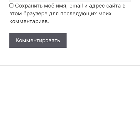
Сохранить моё имя, email и адрес сайта в
этом браузере для последующих моих
комментариев.