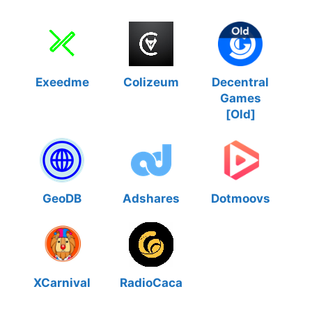
Exeedme
Colizeum
Decentral
Games
[Old]
GeoDB
Adshares
Dotmoovs
XCarnival
RadioCaca