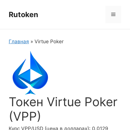
Перейти
к
Rutoken
Меню
содержимому
Главная
»
Virtue Poker
Токен Virtue Poker
(VPP)
Курс VPP/USD (цена в долларах): 0.0129