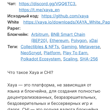
Чат:
https://discord.gg/VQQ6TC3
,
https://t.me/xaya_en
Исходный код:
https://github.com/xaya
White
https://xaya.io/downloads/XAYA_White_Pap
Paper:
Блокчейн:
Arbitrum
,
BNB Smart Chain
(BEP20)
,
Ethereum
,
Polygon
,
xDai
Теги:
Collectibles & NFTs
,
Gaming
,
Metaverse
,
NeoScrypt
,
Platform
,
Play To Earn
,
Polkadot Ecosystem
,
Scaling
,
SHA-256
Что такое Xaya и CHI?
Xaya — это платформа, не зависящая от
языка и блокчейна, для создания полностью
децентрализованных, безразрешительных,
бездоверительных и бессерверных игр и
dapps. CHI — это родная валюта блокчейна