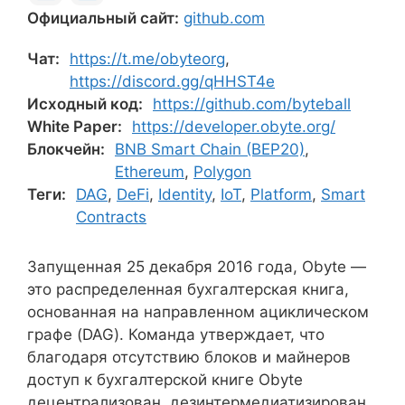
Официальный сайт:
github.com
Чат:
https://t.me/obyteorg
,
https://discord.gg/qHHST4e
Исходный код:
https://github.com/byteball
White Paper:
https://developer.obyte.org/
Блокчейн:
BNB Smart Chain (BEP20)
,
Ethereum
,
Polygon
Теги:
DAG
,
DeFi
,
Identity
,
IoT
,
Platform
,
Smart
Contracts
Запущенная 25 декабря 2016 года, Obyte —
это распределенная бухгалтерская книга,
основанная на направленном ациклическом
графе (DAG). Команда утверждает, что
благодаря отсутствию блоков и майнеров
доступ к бухгалтерской книге Obyte
децентрализован, дезинтермедиатизирован,