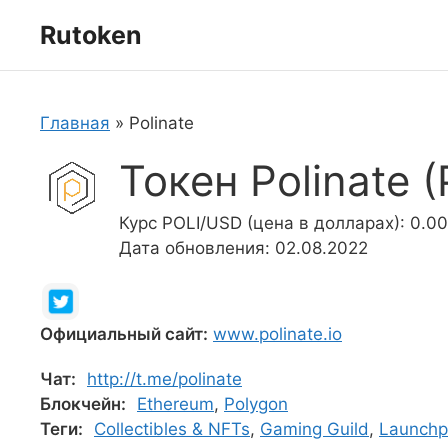
Перейти
Rutoken
к
содержимому
Главная
»
Polinate
Токен Polinate (
Курс POLI/USD (цена в долларах): 0.0
Дата обновления: 02.08.2022
Официальный сайт:
www.polinate.io
Чат:
http://t.me/polinate
Блокчейн:
Ethereum
,
Polygon
Теги:
Collectibles & NFTs
,
Gaming Guild
,
Launch