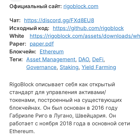
Официальный сайт:
rigoblock.com
Чат:
https://discord.gg/FXd8EU8
Исходный код:
https://github.com/rigoblock
White
https://rigoblock.com/assets/downloads/wh
Paper:
paper.pdf
Блокчейн:
Ethereum
Теги:
Asset Management
,
DAO
,
DeFi
,
Governance
,
Staking
,
Yield Farming
RigoBlock описывает себя как открытый
стандарт для управления активами/
токенами, построенный на существующих
блокчейнах. Он был основан в 2016 году
Габриэле Риго в Лугано, Швейцария. Он
работает с ноября 2018 года в основной сети
Ethereum.